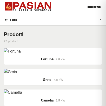
MENU
Filtri
Prodotti
23 prodotti
Fortuna
· 7.8 kW
Greta
· 7.8 kW
Camelia
· 9.5 kW